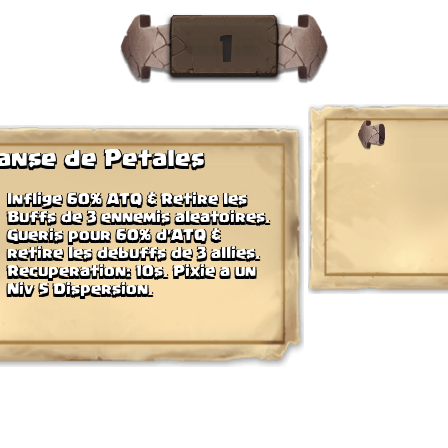
anse de Petales
Inflige 60% ATQ & Retire les
Buffs de 3 ennemis aleatoires.
Gueris pour 60% d'ATQ &
retire les debuffs de 3 allies.
Recuperation: 10s. Pixie a un
Niv 5 Dispersion.