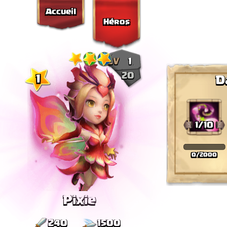
Accueil
Héros
LV
1
20
D
Pixie
240
1500